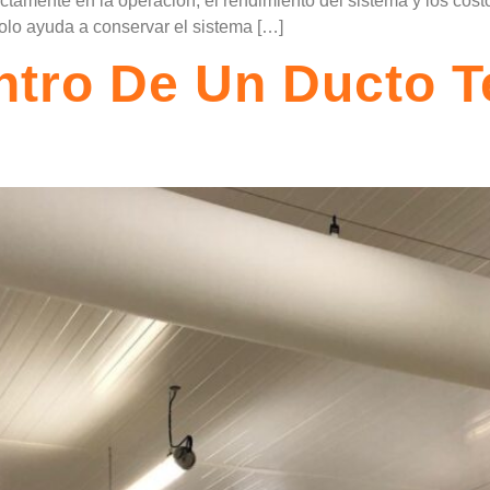
tamente en la operación, el rendimiento del sistema y los cos
olo ayuda a conservar el sistema […]
tro De Un Ducto T