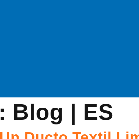
a:
Blog | ES
Un Ducto Textil Li