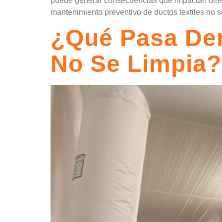
puede generar consecuencias que impactan direc
mantenimiento preventivo de ductos textiles no s
¿Qué Pasa Den
No Se Limpia?